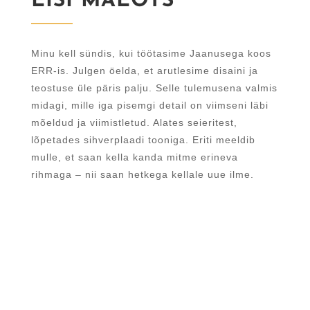
EISI MÄEOTS
Minu kell sündis, kui töötasime Jaanusega koos
ERR-is. Julgen öelda, et arutlesime disaini ja
teostuse üle päris palju. Selle tulemusena valmis
midagi, mille iga pisemgi detail on viimseni läbi
mõeldud ja viimistletud. Alates seieritest,
lõpetades sihverplaadi tooniga. Eriti meeldib
mulle, et saan kella kanda mitme erineva
rihmaga – nii saan hetkega kellale uue ilme.