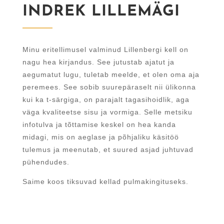
INDREK LILLEMÄGI
Minu eritellimusel valminud Lillenbergi kell on
nagu hea kirjandus. See jutustab ajatut ja
aegumatut lugu, tuletab meelde, et olen oma aja
peremees. See sobib suurepäraselt nii ülikonna
kui ka t-särgiga, on parajalt tagasihoidlik, aga
väga kvaliteetse sisu ja vormiga. Selle metsiku
infotulva ja tõttamise keskel on hea kanda
midagi, mis on aeglase ja põhjaliku käsitöö
tulemus ja meenutab, et suured asjad juhtuvad
pühendudes.
Saime koos tiksuvad kellad pulmakingituseks.