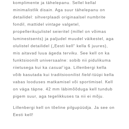
komplimente ja tähelepanu. Sellel kellal
minimalistlik disain. Aga suur tähelepanu on
detailidel: sihverplaadi originaalsel numbrite
fondil, mattidel
vintage
valgetel,
propellerikujulistel seieritel (millel on võimas
luminestsents) ja paljudel muudel väikestel, aga
olulistel detailidel („Eesti kell“ kella 6 juures),
mis aitavad luua ägeda terviku. See kell on ka
funktsioonilt universaalne: sobib nii pidulikuma
riietusega kui ka
casual`
iga. Lillenbergi kella
võib kasutada kui traditsioonilist
field-
tüüpi kella
vabas looduses matkamisel või sportimisel. Kell
on väga täpne. 42 mm läbimõõduga kell tundub
pigem suur, aga tegelikkuses ta nii ei mõju.
Lillenbergi kell on tõeline pilgupüüdja. Ja see on
Eesti kell!