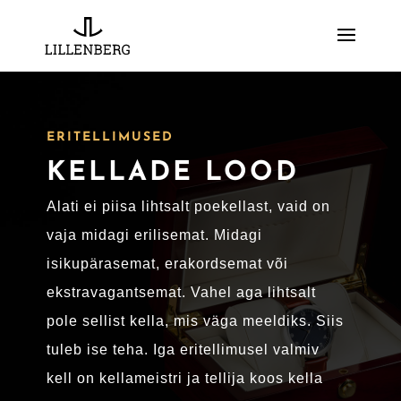
ERITELLIMUSED
KELLADE LOOD
Alati ei piisa lihtsalt poekellast, vaid on
vaja midagi erilisemat. Midagi
isikupärasemat, erakordsemat või
ekstravagantsemat. Vahel aga lihtsalt
pole sellist kella, mis väga meeldiks. Siis
tuleb ise teha. Iga eritellimusel valmiv
kell on kellameistri ja tellija koos kella